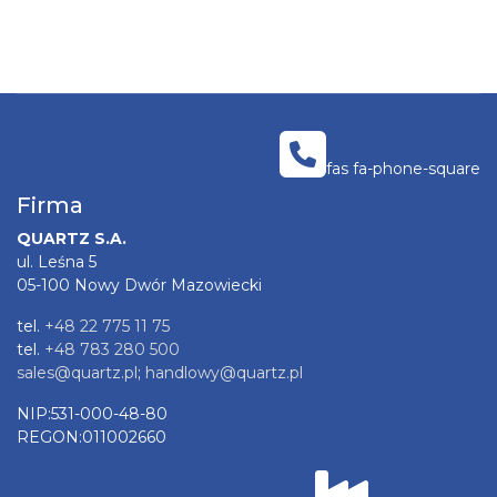
fas fa-phone-square
Firma
QUARTZ S.A.
ul. Leśna 5
05-100 Nowy Dwór Mazowiecki
tel.
+48 22 775 11 75
tel.
+48 783 280 500
sales@quartz.pl
;
handlowy@quartz.pl
NIP:531-000-48-80
REGON:011002660