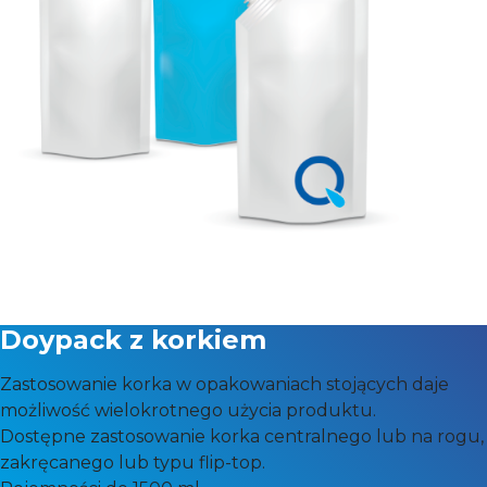
Doypack z korkiem
Zastosowanie korka w opakowaniach stojących daje
możliwość wielokrotnego użycia produktu.
Dostępne zastosowanie korka centralnego lub na rogu,
zakręcanego lub typu flip-top.