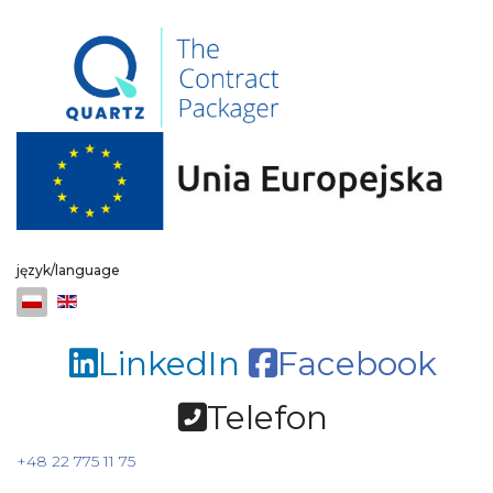
język/language
Wybierz swój język
LinkedIn
Facebook
Telefon
+48 22 775 11 75