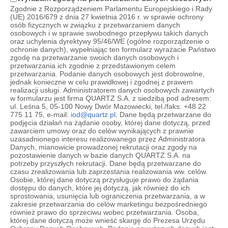
Zgodnie z Rozporządzeniem Parlamentu Europejskiego i Rady
(UE) 2016/679 z dnia 27 kwietnia 2016 r. w sprawie ochrony
osób fizycznych w związku z przetwarzaniem danych
osobowych i w sprawie swobodnego przepływu takich danych
oraz uchylenia dyrektywy 95/46/WE (ogólne rozporządzenie o
ochronie danych), wypełniając ten formularz wyrażacie Państwo
zgodę na przetwarzanie swoich danych osobowych i
przetwarzania ich zgodnie z przedstawionym celem
przetwarzania. Podanie danych osobowych jest dobrowolne,
jednak konieczne w celu prawidłowej i zgodnej z prawem
realizacji usługi. Administratorem danych osobowych zawartych
w formularzu jest firma QUARTZ S.A. z siedzibą pod adresem:
ul. Leśna 5, 05-100 Nowy Dwór Mazowiecki, tel./faks: +48 22
775 11 75, e-mail:
iod@quartz.pl
. Dane będą przetwarzane do
podjęcia działań na żądanie osoby, której dane dotyczą, przed
zawarciem umowy oraz do celów wynikających z prawnie
uzasadnionego interesu realizowanego przez Administratora
Danych, mianowicie prowadzonej rekrutacji oraz zgody na
pozostawienie danych w bazie danych QUARTZ S.A. na
potrzeby przyszłych rekrutacji. Dane będą przetwarzane do
czasu zrealizowania lub zaprzestania realizowania ww. celów.
Osobie, której dane dotyczą przysługuje prawo do żądania
dostępu do danych, które jej dotyczą, jak również do ich
sprostowania, usunięcia lub ograniczenia przetwarzania, a w
zakresie przetwarzania do celów marketingu bezpośredniego
również prawo do sprzeciwu wobec przetwarzania. Osoba,
której dane dotyczą może wnieść skargę do Prezesa Urzędu